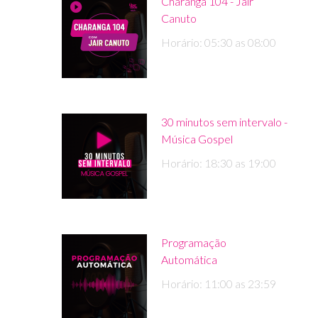
Charanga 104 - Jair
Canuto
Horário: 05:30 as 08:00
30 minutos sem intervalo -
Música Gospel
Horário: 18:30 as 19:00
Programação
Automática
Horário: 11:00 as 23:59