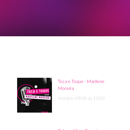
Toca e Toque - Marilene
Moreira
Horário: 09:00 as 13:00