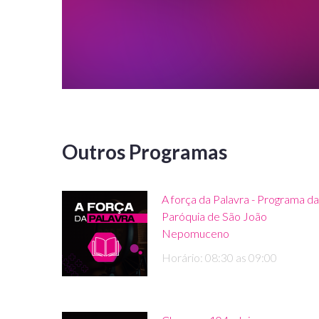
Outros Programas
A força da Palavra - Programa da
Paróquia de São João
Nepomuceno
Horário: 08:30 as 09:00